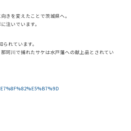
に向きを変えたことで茨城県へ。
洋に注いでいます。
知られています。
、那珂川で捕れたサケは水戸藩への献上品とされてい
%A3%E7%8F%82%E5%B7%9D