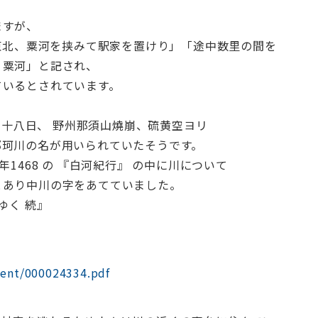
ますが、
り東北、粟河を挟みて駅家を置けり」「途中数里の間を
、粟河」と記され、
ているとされています。
正月十八日、 野州那須山燒崩、硫黄空ヨリ
那珂川の名が用いられていたそうです。
2年1468 の 『白河紀行』 の中に川について
とあり中川の字をあてていました。
ゆく 続』
tent/000024334.pdf