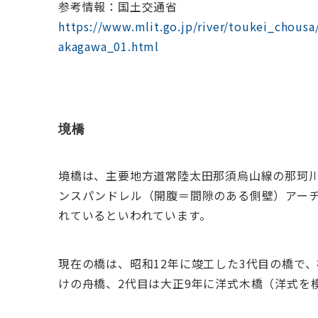
参考情報：国土交通省
https://www.mlit.go.jp/river/toukei_chous
akagawa_01.html
境橋
境橋は、主要地方道常陸太田那須烏山線の那珂川の
ンスパンドレル（開腹＝間隙のある側壁）アー
れているといわれています。
現在の橋は、昭和12年に竣工した3代目の橋で
けの舟橋、2代目は大正9年に洋式木橋（洋式を