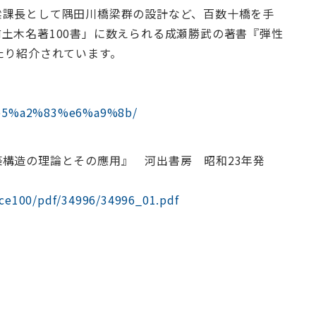
梁課長として隅田川橋梁群の設計など、百数十橋を手
土木名著100書」に数えられる成瀬勝武の著書『弾性
たり紹介されています。
/%e5%a2%83%e6%a9%8b/
構造の理論とその應用』 河出書房 昭和23年発
jsce100/pdf/34996/34996_01.pdf