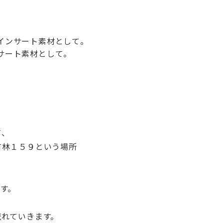
インサート素材として。
サート素材として。
て、
有林１５９という場所
す。
流れていきます。