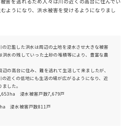
の被害を逃れるため人々は川の近くの高台に住んでい
住むようになり、洪水被害を受けるようになりまし
川の氾濫した洪水は周辺の土地を浸水させ大きな被害
は洪水の残していった土砂の堆積等により、豊富な農
辺の高台に住み、難を逃れて生活して来ましたが、
川の近くの低地にも生活の場が広がるようになり、近
りました。
53ha 浸水被害戸数7,679戸
ha 浸水被害戸数811戸