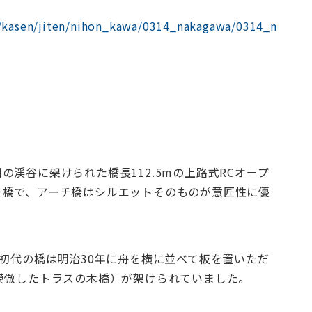
a/kasen/jiten/nihon_kawa/0314_nakagawa/0314_n
渓谷に架けられた橋長112.5mの上路式RCオープ
チ橋で、アーチ橋はシルエットそのものが意匠性に優
、初代の橋は明治30年に舟を横に並べて板を置いただ
模倣したトラスの木橋）が架けられていました。