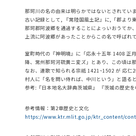
那珂川の名の由来は明らかではないとされてい
古い記録として, 『常陸国風土記』に,「郡よ
那珂郡阿波郷を通過することによっいおうてか
上流に阿波郷があったことからこの名で呼ばれ
室町時代の『神明境』に「応永十五年 1408 
降、常州那珂河硫黄ニ変ズ」とあり、この頃は
なお、連歌で知られる宗祗 1421~1502 が 応仁
村人に「名を問い侍れば、中川という」と語る
参考:『日本地名大辞典茨城県』 『茨城の歴史を
参考情報：第2章歴史と文化
https://www.ktr.mlit.go.jp/ktr_content/con