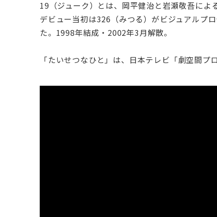
19（ジューク）とは、岡平健治と岩瀬敬吾によ
デビュー当初は326（みつる）がビジュアルプ
た。1998年結成・2002年3月解散。
「たいせつなひと」は、日本テレビ「劇空間プロ