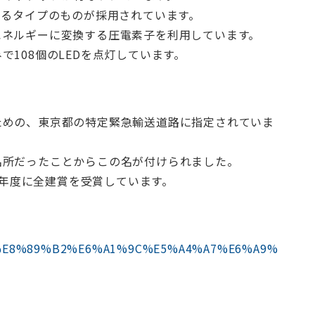
するタイプのものが採用されています。
エネルギーに変換する圧電素子を利用しています。
108個のLEDを点灯しています。
ための、東京都の特定緊急輸送道路に指定されていま
名所だったことからこの名が付けられました。
07年度に全建賞を受賞しています。
A%94%E8%89%B2%E6%A1%9C%E5%A4%A7%E6%A9%