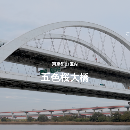
ご
— 東京都23区内 —
五色桜大橋