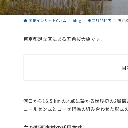
実景インサートCカム
blog
東京都23区内
五色
東京都足立区にある五色桜大橋です。
目
河口から16.5 kmの地点に架かる世界初の2
ニールセン式とローゼ桁橋の組み合わせた形式
主な動画素材の活用方法